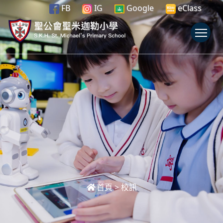
FB
IG
Google
eClass
To
首頁
>
校訊