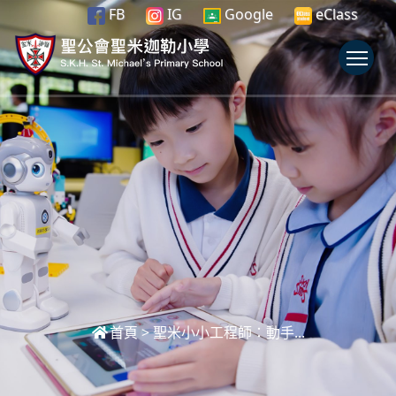
FB
IG
Google
eClass
To
首頁
>
聖米小小工程師：動手...