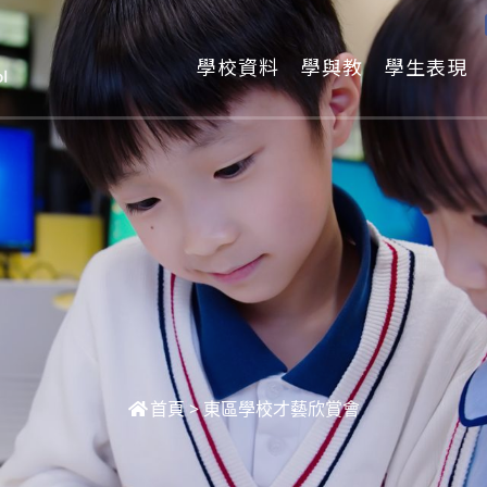
學校資料
學與教
學生表現
首頁
>
東區學校才藝欣賞會