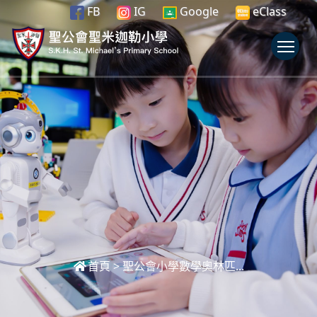
FB
IG
Google
eClass
To
首頁
>
聖公會小學數學奧林匹...