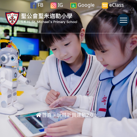
FB
IG
Google
eClass
To
首頁
>
玩轉新興運動2.0：...