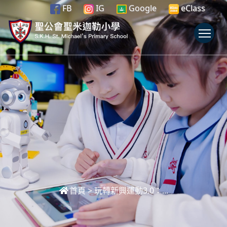
FB
IG
Google
eClass
To
首頁
>
玩轉新興運動3.0：...