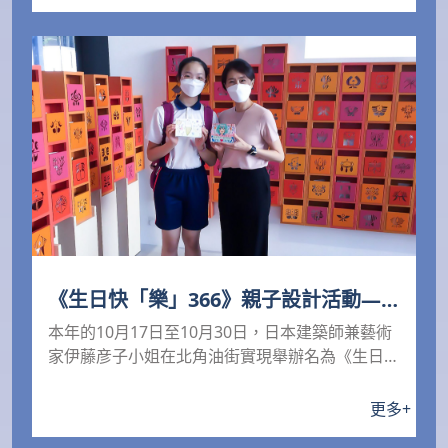
《生日快「樂」366》親子設計活動—
以卡寄意．愛心接力
本年的10月17日至10月30日，日本建築師兼藝術
家伊藤彦子小姐在北角油街實現舉辦名為《生日快
「樂」...
更多
+