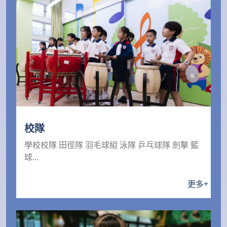
校隊
學校校隊 田徑隊 羽毛球組 泳隊 乒乓球隊 劍擊 籃
球...
更多
+