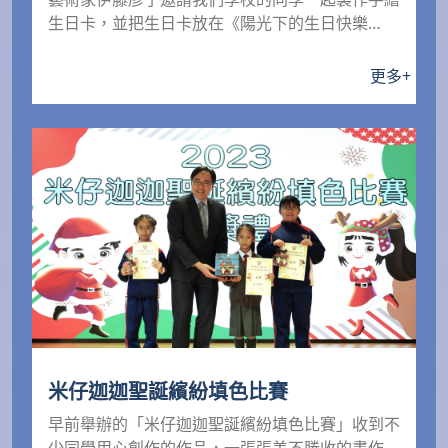
生日卡，並把生日卡放在《陽光下的生日快樂
Likeboxe...
更多
+
米仔迦迦聖誕繽紛填色比賽
早前舉辦的「米仔迦迦聖誕繽紛填色比賽」收到不