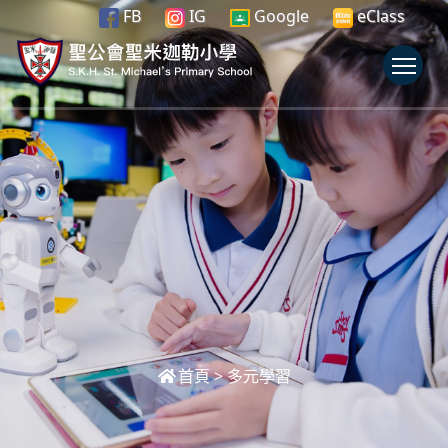
FB
IG
Google
eClass
To
首頁
>
多元學習