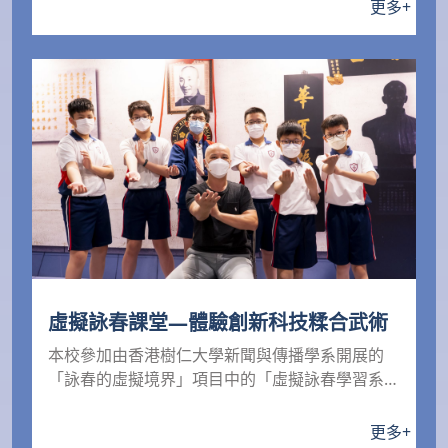
更多
+
虛擬詠春課堂—體驗創新科技糅合武術
本校參加由香港樹仁大學新聞與傳播學系開展的
「詠春的虛擬境界」項目中的「虛擬詠春學習系統
體驗課堂」。當...
更多
+