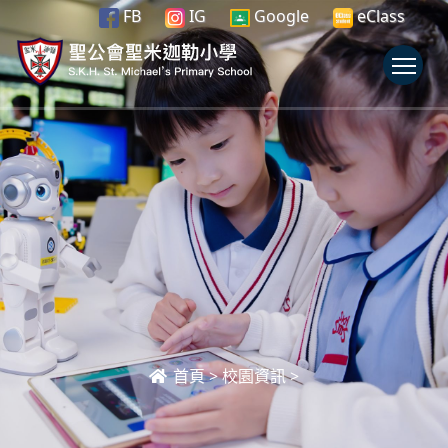
FB
IG
Google
eClass
To
首頁
>
校園資訊
>