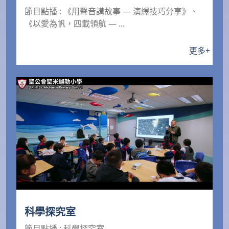
《以愛為帆，四載領航 — 向陳校長致
節目點播 : 《用聲音講故事 — 演繹技巧分享》、
敬》
《以愛為帆，四載領航 — ...
更多
+
科學探究室
節目點播 : 科學探究室