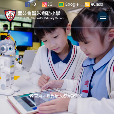
FB
IG
Google
eClass
To
首頁
>
世界最大游泳課202...