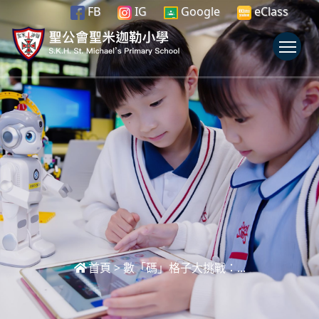
FB
IG
Google
eClass
To
首頁
>
數「碼」格子大挑戰：...