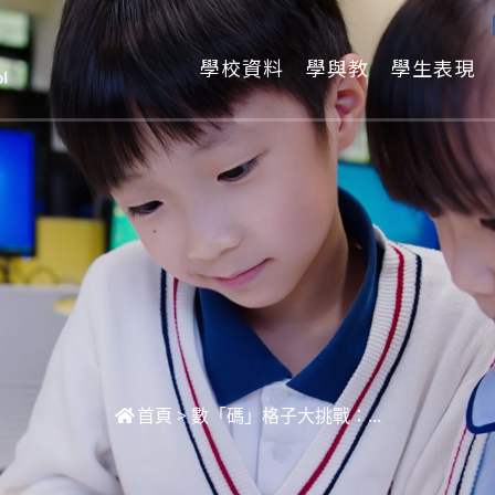
學校資料
學與教
學生表現
首頁
>
數「碼」格子大挑戰：...