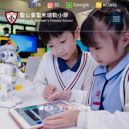
FB
IG
Google
eClass
To
首頁
>
第三學段頒獎禮