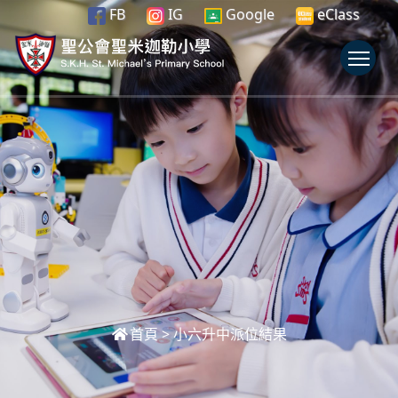
FB
IG
Google
eClass
To
首頁
>
小六升中派位結果