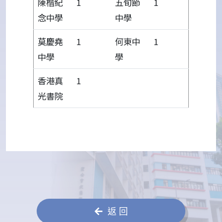
陳楷紀
1
五旬節
1
念中學
中學
莫慶堯
1
何東中
1
中學
學
香港真
1
光書院
返 回