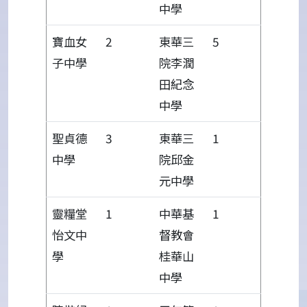
中學
寶血女
2
東華三
5
子中學
院李潤
田紀念
中學
聖貞德
3
東華三
1
中學
院邱金
元中學
靈糧堂
1
中華基
1
怡文中
督教會
學
桂華山
中學