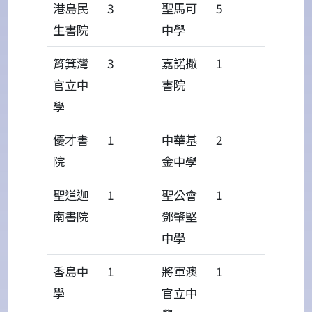
港島民
3
聖馬可
5
生書院
中學
筲箕灣
3
嘉諾撒
1
官立中
書院
學
優才書
1
中華基
2
院
金中學
聖道迦
1
聖公會
1
南書院
鄧肇堅
中學
香島中
1
將軍澳
1
學
官立中