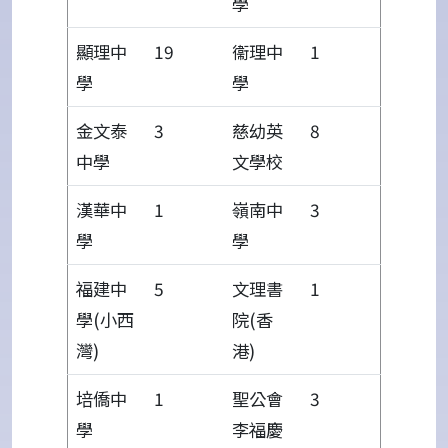
學
顯理中
19
衞理中
1
學
學
金文泰
3
慈幼英
8
中學
文學校
漢華中
1
嶺南中
3
學
學
福建中
5
文理書
1
學(小西
院(香
灣)
港)
培僑中
1
聖公會
3
學
李福慶