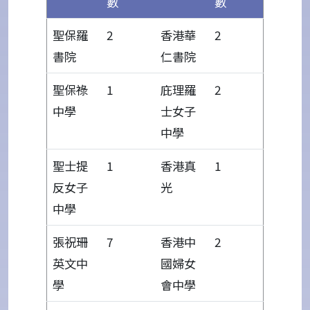
數
數
聖保羅
2
香港華
2
書院
仁書院
聖保祿
1
庇理羅
2
中學
士女子
中學
聖士提
1
香港真
1
反女子
光
中學
張祝珊
7
香港中
2
英文中
國婦女
學
會中學