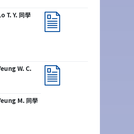
Lo T. Y. 同學
Yeung W. C.
Yeung M. 同學