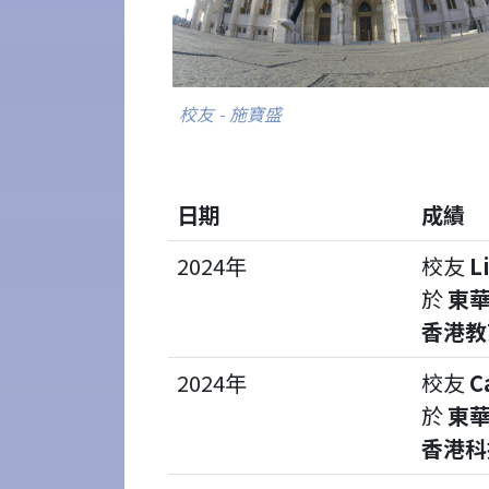
校友 - 施寶盛
日期
成績
2024年
校友
L
於
東華
香港教
2024年
校友
C
於
東華
香港科