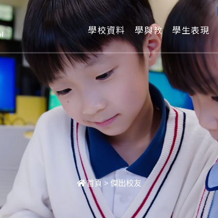
學校資料
學與教
學生表現
首頁
>
傑出校友