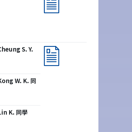
Cheung S. Y.
Kong W. K. 同
Lin K. 同學