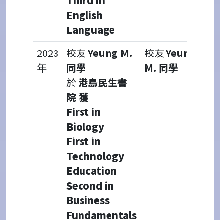
Third in
English
Language
2023
校友
Yeung M.
校友
Yeung
年
同學
M. 同學
於
港島民生書
院
獲
First in
Biology
First in
Technology
Education
Second in
Business
Fundamentals