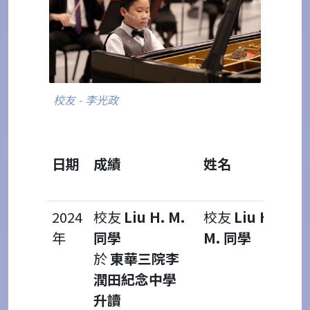
校友 - 李光政
日期
成績
姓名
資
料
2024
校友
Liu H. M.
校友
Liu H.
年
同學
M. 同學
於
東華三院李
潤田紀念中學
升讀