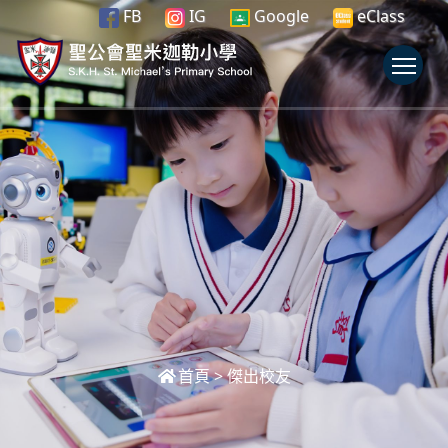
FB
IG
Google
eClass
To
首頁
>
傑出校友