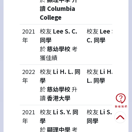
讀
Columbia
College
2021
校友
Lee S. C.
校友
Lee S.
年
同學
C. 同學
於
慈幼學校
考
獲佳績
2022
校友
Li H. L. 同
校友
Li H.
年
學
L. 同學
於
慈幼學校
升
讀
香港大學
2021
校友
Li S. Y. 同
校友
Li S. Y.
年
學
同學
於
顯理中學
考