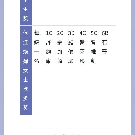
生
獎
何
每
1C
2C
3D
4C
5C
6B
江
級
許
余
羅
韓
曾
石
煥
一
鈞
泇
依
雨
維
晉
嬋
名
甯
錡
珈
彤
凱
女
士
進
步
獎