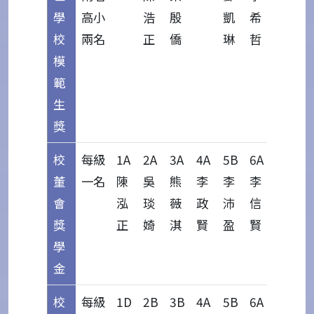
學
高小
浩
殷
凱
希
校
兩名
正
僑
琳
哲
模
範
生
獎
校
每級
1A
2A
3A
4A
5B
6A
董
一名
陳
吳
熊
李
李
李
會
泓
琰
薇
政
沛
信
獎
正
婍
淇
賢
盈
賢
學
金
校
每級
1D
2B
3B
4A
5B
6A