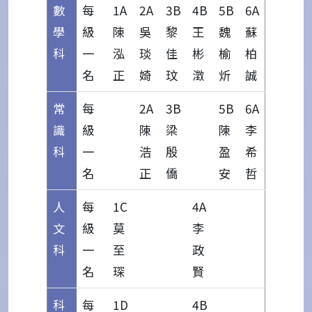
數
每
1A
2A
3B
4B
5B
6A
學
級
陳
吳
黎
王
魏
蘇
科
一
泓
琰
佳
彬
榆
柏
名
正
婍
玟
澂
炘
誠
常
每
2A
3B
5B
6A
識
級
陳
梁
陳
李
科
一
浩
殷
盈
希
名
正
僑
安
哲
人
每
1C
4A
文
級
莫
李
科
一
至
政
名
琛
賢
科
每
1D
4B