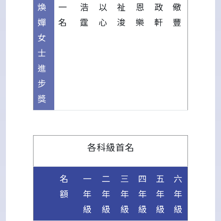
煥
一
浩
以
祉
恩
政
儆
嬋
名
霆
心
浚
樂
軒
豐
女
士
進
步
獎
各科級首名
名
一
二
三
四
五
六
額
年
年
年
年
年
年
級
級
級
級
級
級