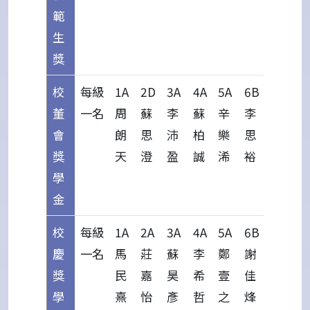
範
生
獎
校
每級
1A
2D
3A
4A
5A
6B
董
一名
周
蘇
李
蘇
辛
李
會
朗
思
沛
柏
樂
思
獎
天
澄
盈
誠
浠
裕
學
金
校
每級
1A
2A
3A
4A
5A
6B
慶
一名
馬
莊
蘇
李
鄭
謝
獎
民
嘉
昊
希
壹
佳
學
熹
怡
彥
哲
之
烽