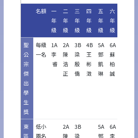
名額
一
二
三
四
五
六
年
年
年
年
年
年
級
級
級
級
級
級
聖
每級
1A
2A
3B
4B
5A
6A
公
一名
李
陳
梁
王
鄧
蘇
宗
睿
浩
殷
彬
凱
柏
傑
正
僑
澂
琳
誠
出
學
生
獎
東
低小
2A
3B
5A
6A
區
兩名
陳
梁
鄧
李