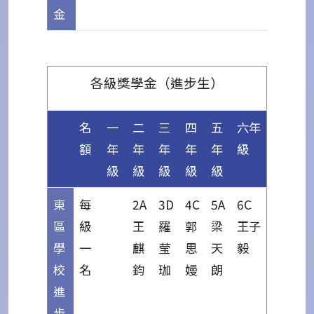
金
各級獎學金（進步生）
名
一
二
三
四
五
六年
額
年
年
年
年
年
級
級
級
級
級
級
東
每
2A
3D
4C
5A
6C
區
級
王
羅
郭
梁
王子
學
一
麒
莹
思
天
毅
校
名
鈞
珈
嫚
朗
進
步