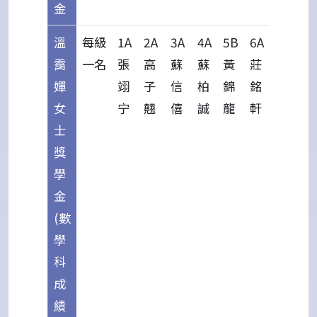
金
溫
每級
1A
2A
3A
4A
5B
6A
靄
一名
張
高
蘇
蘇
黃
莊
嬋
翊
子
信
柏
錦
銘
女
宁
翹
僖
誠
龍
軒
士
獎
學
金
(數
學
科
成
績