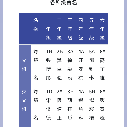
各科級首名
名
一
二
三
四
五
六
額
年
年
年
年
年
年
級
級
級
級
級
級
中
每
1B
2B
3A
4A
5A
6A
文
級
張
吳
徐
汪
鄧
麥
科
一
愷
卓
穎
安
凱
芷
名
彤
楓
荻
祺
琳
維
英
每
1D
2A
3B
4A
5B
6A
文
級
宋
陳
甄
繆
楊
鄭
科
一
俊
浩
梓
曉
竣
睿
名
德
正
彤
琳
棓
羲