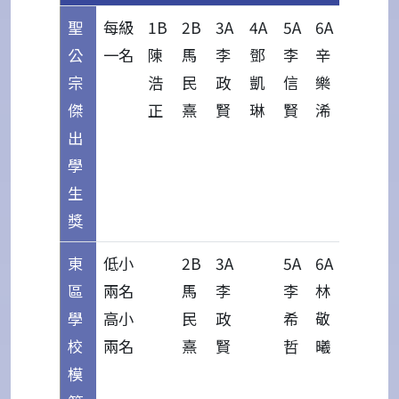
聖
每級
1B
2B
3A
4A
5A
6A
公
一名
陳
馬
李
鄧
李
辛
宗
浩
民
政
凱
信
樂
傑
正
熹
賢
琳
賢
浠
出
學
生
獎
東
低小
2B
3A
5A
6A
區
兩名
馬
李
李
林
學
高小
民
政
希
敬
校
兩名
熹
賢
哲
曦
模