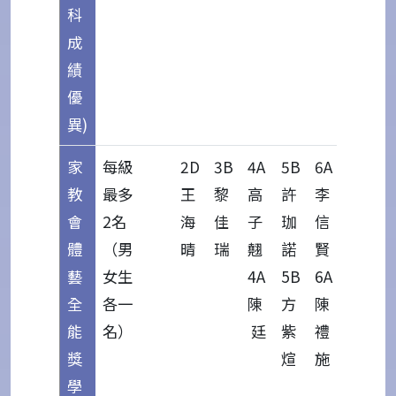
科
成
績
優
異)
家
每級
2D
3B
4A
5B
6A
教
最多
王
黎
高
許
李
會
2名
海
佳
子
珈
信
體
（男
晴
瑞
翹
諾
賢
藝
女生
4A
5B
6A
全
各一
陳
方
陳
能
名）
廷
紫
禮
獎
煊
施
學