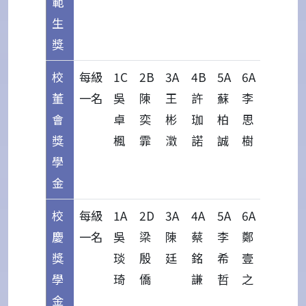
範
生
獎
校
每級
1C
2B
3A
4B
5A
6A
董
一名
吳
陳
王
許
蘇
李
會
卓
奕
彬
珈
柏
思
獎
楓
霏
澂
諾
誠
樹
學
金
校
每級
1A
2D
3A
4A
5A
6A
慶
一名
吳
梁
陳
蔡
李
鄭
獎
琰
殷
廷
銘
希
壹
學
琦
僑
謙
哲
之
金