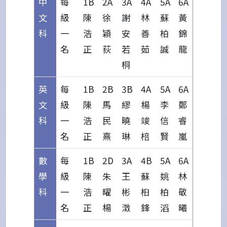
中
每
1B
2A
3A
4A
5A
6A
文
級
陳
徐
謝
林
蘇
黃
科
一
浩
穎
安
善
柏
錦
名
正
荻
若
茹
誠
龍
桐
英
每
1B
2B
3B
4A
5A
6A
文
級
陳
馬
繆
楊
李
鄭
科
一
浩
民
曉
竣
信
睿
名
正
熹
琳
棓
賢
嵐
數
每
1B
2D
3A
4B
5A
6A
學
級
陳
朱
王
蘇
姚
林
科
一
浩
曜
彬
桕
柏
敬
名
正
楊
澂
鋒
滔
曦