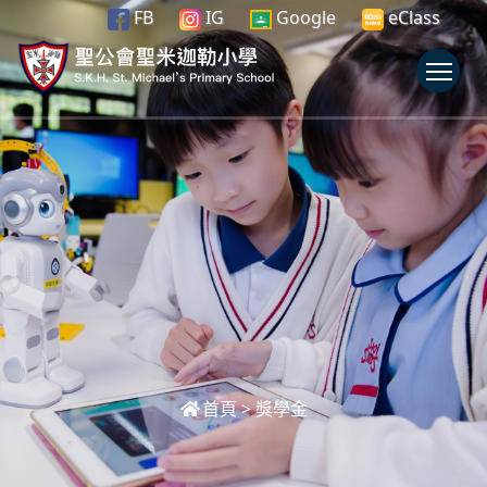
FB
IG
Google
eClass
To
首頁
>
獎學金