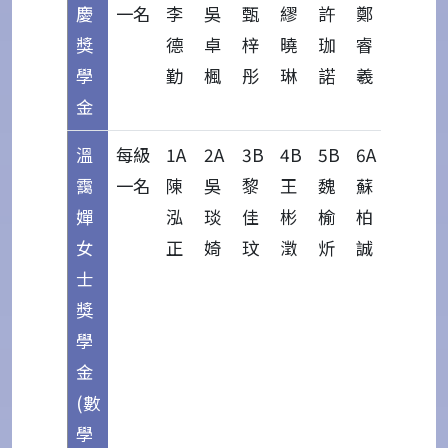
慶
一名
李
吳
甄
繆
許
鄭
獎
德
卓
梓
曉
珈
睿
學
勤
楓
彤
琳
諾
羲
金
溫
每級
1A
2A
3B
4B
5B
6A
靄
一名
陳
吳
黎
王
魏
蘇
嬋
泓
琰
佳
彬
榆
柏
女
正
婍
玟
澂
炘
誠
士
獎
學
金
(數
學