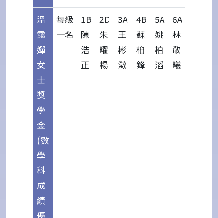
溫
每級
1B
2D
3A
4B
5A
6A
靄
一名
陳
朱
王
蘇
姚
林
嬋
浩
曜
彬
桕
柏
敬
女
正
楊
澂
鋒
滔
曦
士
獎
學
金
(數
學
科
成
績
優