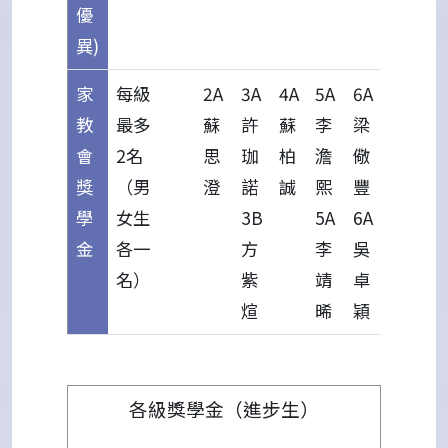
優
異)
家
每級
2A
3A
4A
5A
6A
教
最多
蘇
許
蘇
李
梁
會
2名
思
珈
柏
澹
儆
獎
（男
澄
諾
誠
熙
豐
學
女生
3B
5A
6A
金
各一
方
李
吳
名）
紫
靖
卓
煊
晞
穎
各級獎學金（進步生）