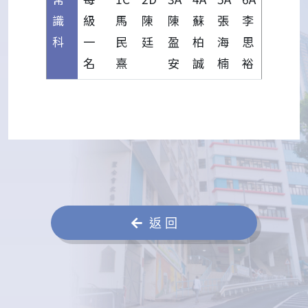
識
級
馬
陳
陳
蘇
張
李
科
一
民
廷
盈
柏
海
思
名
熹
安
誠
楠
裕
返 回