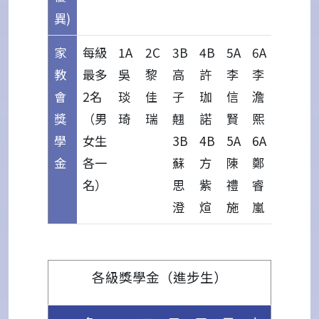
異)
家
每級
1A
2C
3B
4B
5A
6A
教
最多
吳
黎
高
許
李
李
會
2名
琰
佳
子
珈
信
澹
獎
（男
琦
瑞
翹
諾
賢
熙
學
女生
3B
4B
5A
6A
金
各一
蘇
方
陳
鄭
名）
思
紫
禮
睿
澄
煊
施
嵐
各級獎學金（進步生）