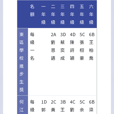
名
一
二
三
四
五
六
額
年
年
年
年
年
年
級
級
級
級
級
級
東
每
2A
3D
4D
5C
6B
區
級
劉
蔡
陳
張
王
學
一
恩
奕
詩
栩
柏
校
名
語
成
穎
豪
喬
進
步
生
獎
何
每
1D
2C
3B
4C
5C
6B
江
級
郭
黃
王
劉
余
梁