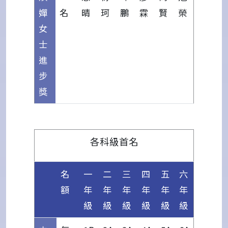
嬋
名
晴
珂
鵬
霖
賢
榮
女
士
進
步
獎
各科級首名
名
一
二
三
四
五
六
額
年
年
年
年
年
年
級
級
級
級
級
級