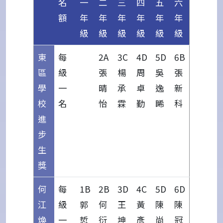
名
一
二
三
四
五
六
額
年
年
年
年
年
年
級
級
級
級
級
級
東
每
2A
3C
4D
5D
6B
區
級
張
楊
周
吳
張
學
一
晴
承
卓
逸
新
校
名
怡
霖
勤
睎
科
進
步
生
獎
何
每
1B
2B
3D
4C
5D
6D
江
級
郭
何
王
黃
陳
陳
煥
一
悊
衍
坤
彥
尚
冠