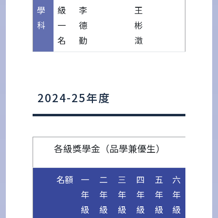
學
級
李
王
科
一
德
彬
名
勤
澂
2024-25年度
各級獎學金（品學兼優生）
名額
一
二
三
四
五
六
年
年
年
年
年
年
級
級
級
級
級
級