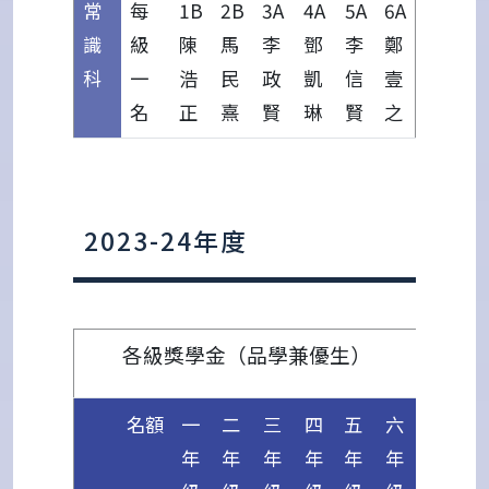
常
每
1B
2B
3A
4A
5A
6A
識
級
陳
馬
李
鄧
李
鄭
科
一
浩
民
政
凱
信
壹
名
正
熹
賢
琳
賢
之
2023-24年度
各級獎學金（品學兼優生）
名額
一
二
三
四
五
六
年
年
年
年
年
年