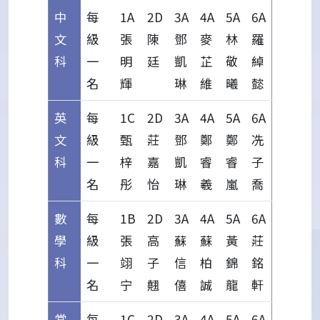
中
每
1A
2D
3A
4A
5A
6A
文
級
張
陳
鄧
麥
林
羅
科
一
明
廷
凱
芷
敬
綽
名
輝
琳
維
曦
懿
英
每
1C
2D
3A
4A
5A
6A
文
級
甄
莊
鄧
鄭
鄭
冼
科
一
梓
嘉
凱
睿
睿
子
名
彤
怡
琳
羲
嵐
喬
數
每
1B
2D
3A
4A
5A
6A
學
級
張
高
蘇
蘇
黃
莊
科
一
翊
子
信
柏
錦
銘
名
宁
翹
僖
誠
龍
軒
常
每
1C
2D
3A
4A
5A
6A