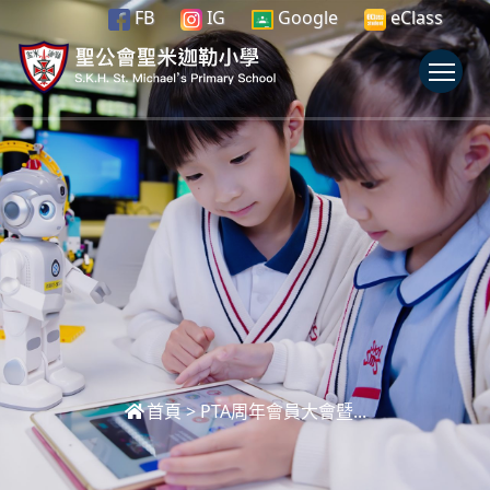
FB
IG
Google
eClass
To
首頁
>
PTA周年會員大會暨...