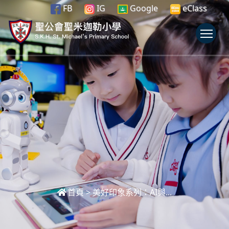
FB
IG
Google
eClass
To
首頁
>
美好印象系列：AI與...