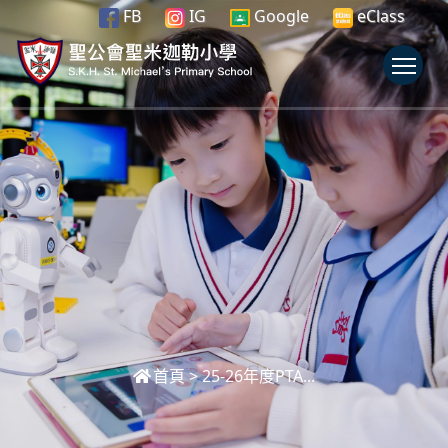
FB
IG
Google
eClass
To
首頁
>
25-26年度PTA...