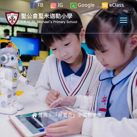
FB
IG
Google
eClass
To
首頁
>
「華夏盃」全國數學奧...