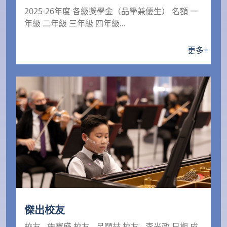
2025-26年度 各級獎學金（品學兼優生） 名額 一
年級 二年級 三年級 四年級...
更多
+
傑出校友
校友 - 施寶盛 校友 - 呂願喆 校友 - 李光政 日期 成