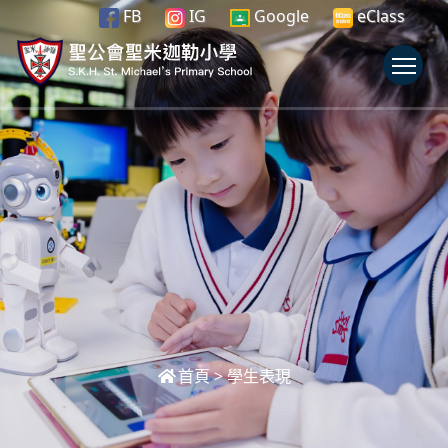
FB
IG
Google
eClass
To
首頁
>
學生表現