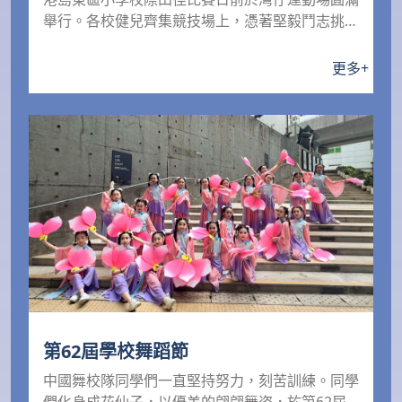
舉行。各校健兒齊集競技場上，憑著堅毅鬥志挑戰
自我，充分展...
更多
+
第62屆學校舞蹈節
中國舞校隊同學們一直堅持努力，刻苦訓練。同學