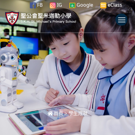
FB
IG
Google
eClass
To
首頁
>
學生成就