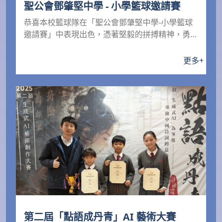
聖公會鄧肇堅中學 - 小學籃球邀請賽
恭喜本校籃球隊在「聖公會鄧肇堅中學-小學籃球
邀請賽」中表現出色，憑著堅毅的拼搏精神，勇奪
殊榮！比賽成...
更多
+
第二屆「點語成丹青」AI 藝術大賽