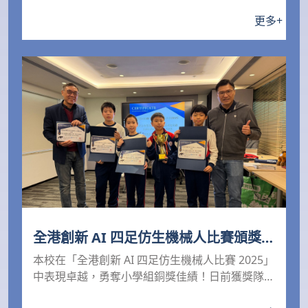
賽，...
更多
+
全港創新 AI 四足仿生機械人比賽頒獎禮
2025
本校在「全港創新 AI 四足仿生機械人比賽 2025」
中表現卓越，勇奪小學組銅獎佳績！日前獲獎隊伍
出...