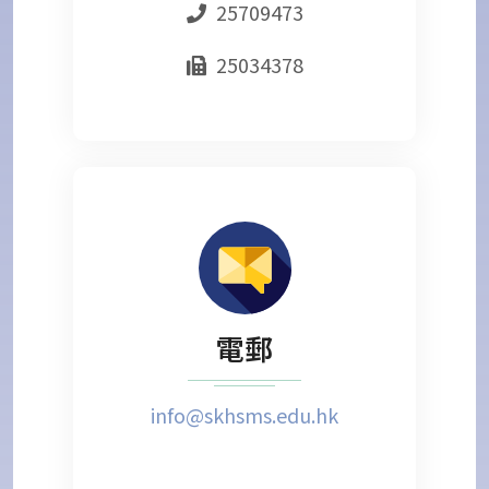
25709473
25034378
電郵
info@skhsms.edu.hk