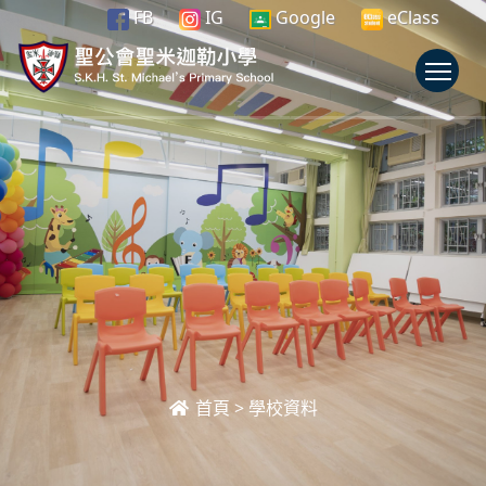
FB
IG
Google
eClass
To
首頁
>
學校資料