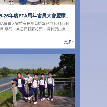
25-26年度PTA周年會員大會暨家長
校董選舉
PTA會員大會暨家長校董選舉已於10月25日
順利舉行，家長們踴躍投票，順利選出家長
校董。學校藉此機會...
更多
+