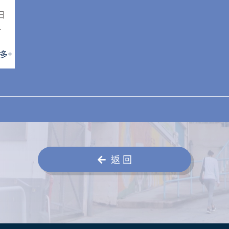
日
給
多
+
返 回