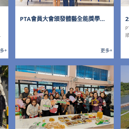
PTA會員大會頒發體藝全能獎學金
給優異學生
，
多
多
+
更多
+