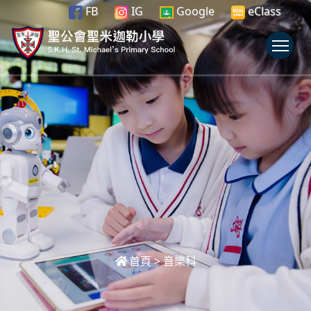
FB
IG
Google
eClass
To
首頁
>
音樂科